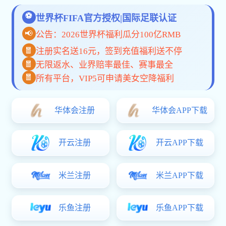
赫顿强调热刺需达到完全体后才能
公正评估弗兰克的执教表现