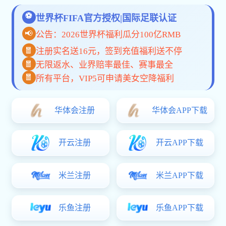
布伦森期待球队未来更强大强调细
节决定成败的重要性