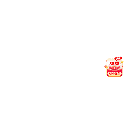
一种有效方式。这些措施可以帮助他们在紧张局势下
依然保持清晰思维，从容应对各种挑战。
最后，他还提到了自我暗示法的重要性。通过积极正
面的自我暗示，可以增强自信心，使球员不易受到外
界干扰。在比赛中，无论面临多大压力，都能保持稳
定发挥，这是赢得比赛不可或缺的一部分。
4、日常训练与持续改进
关于日常训练，布伦森指出，这是提升整体实力最基
本且最有效的方法。他认为，无论是在赛季前、中还
是后期，都不能放松训练。只有坚持不懈地进行系统
化训练，各项技能才能得到持续改善和提高。
此外，他强调了制定合理训练计划的重要性。不同阶
段应该有不同重点，例如赛季初可以加强体能储备，