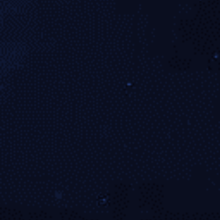
#3
#
起U23国足新星王
渡边刚称赞日本队表现出色期