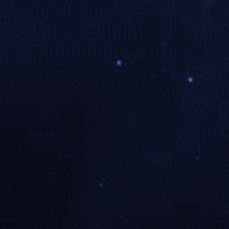
上一篇：
德天空报道费利佩路易斯与伊劳拉…
热榜精选
#1
#2
加拉塔萨雷或不买断诺阿朗转
年轻力量崛