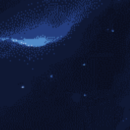
力，希望能为国家争光
执着令所有人都倍感
未来，无论结果如何
将继续激励更多的人
总结：
Titago·席尔瓦
行动证明，只要努力
性，也体会到大赛经
展望未来，我们期待
感，共同推动巴西足