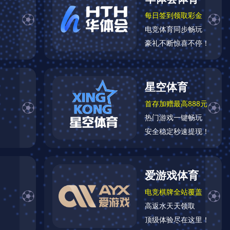
初选名单
。这位经历丰富的后
个方面探讨这一成就的
中的表现，以及他的影