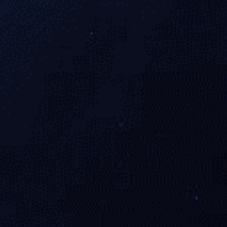
为我的祖国服务。”这种
是在场上还是场外，都
之星的人物。
满希望的信息。他用实际
到了坚持不懈的重要
能够从他的身上汲取灵
追梦，不断前行！