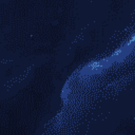
能挑战，这位41岁的老将在场上的表现依旧优雅而稳健。他善
地指挥其他球员，为球队提供必要支持。他经常通过自己的位置
于切尔西来说至关重要。
相处时，他还扮演着指导者角色，经常分享自己的心得体会，从
境下，即使到了职业生涯末期，他依然能够保持良好的竞技状态
与未来展望
尔瓦不仅仅是一名优秀运动员，更是一位备受尊敬的人物。在足
响力去回馈社会。这种精神深深感染着周围的人，也让更多年轻
杯，虽然年纪偏大，但这并没有削弱他的斗志。反而赋予他更加