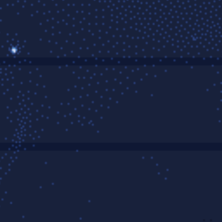
蒂亚戈席尔瓦再创辉煌入选巴西世界杯
2026-06-12 00:42
25 次阅读
首页
/
体育快讯
再创辉煌入选巴西世界杯初选名单的消息，引发了广泛关注和热议
再次赢得了教练组的青睐，成为巴西队的中坚力量。文章将从多
尔瓦的职业生涯历程、他在国家队中的重要性、近年来在俱乐部